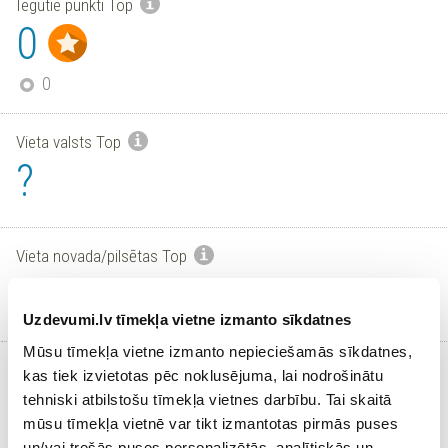
Iegūtie punkti Top
0
0
Vieta valsts Top
?
Vieta novada/pilsētas Top
?
Uzdevumi.lv tīmekļa vietne izmanto sīkdatnes
Mūsu tīmekļa vietne izmanto nepieciešamās sīkdatnes,
Aktīvi skolēni
kas tiek izvietotas pēc noklusējuma, lai nodrošinātu
0
tehniski atbilstošu tīmekļa vietnes darbību. Tai skaitā
/
1
mūsu tīmekļa vietnē var tikt izmantotas pirmās puses
un/vai trešās puses personalizētās, analītiskās un