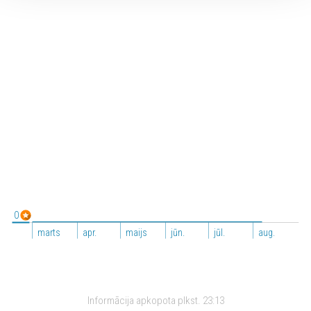
0
marts
apr.
maijs
jūn.
jūl.
aug.
Informācija apkopota plkst.
23:13