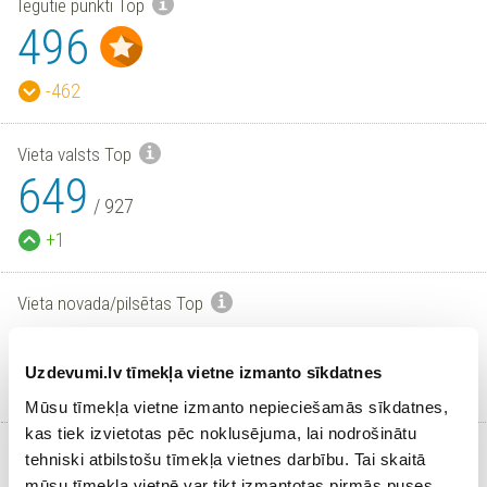
Iegūtie punkti Top
496
-462
Vieta valsts Top
649
/
927
+1
Vieta novada/pilsētas Top
21
/
33
Uzdevumi.lv tīmekļa vietne izmanto sīkdatnes
-2
Mūsu tīmekļa vietne izmanto nepieciešamās sīkdatnes,
kas tiek izvietotas pēc noklusējuma, lai nodrošinātu
Aktīvi skolēni
tehniski atbilstošu tīmekļa vietnes darbību. Tai skaitā
mūsu tīmekļa vietnē var tikt izmantotas pirmās puses