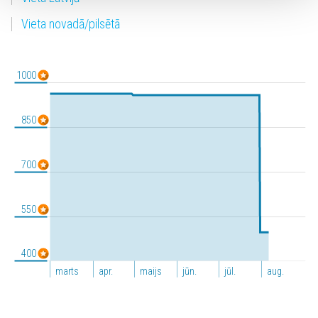
Vieta novadā/pilsētā
1000
850
700
550
400
marts
apr.
maijs
jūn.
jūl.
aug.