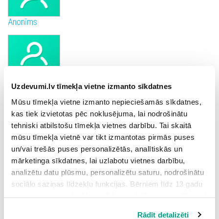
Anonīms
Anonīms
Uzdevumi.lv tīmekļa vietne izmanto sīkdatnes
Mūsu tīmekļa vietne izmanto nepieciešamās sīkdatnes,
kas tiek izvietotas pēc noklusējuma, lai nodrošinātu
tehniski atbilstošu tīmekļa vietnes darbību. Tai skaitā
Anonīms
mūsu tīmekļa vietnē var tikt izmantotas pirmās puses
un/vai trešās puses personalizētās, analītiskās un
mārketinga sīkdatnes, lai uzlabotu vietnes darbību,
analizētu datu plūsmu, personalizētu saturu, nodrošinātu
sociālo saziņas līdzekļu funkcijas. Bērniem līdz 13 gadu
Anonīms
vecumam pirms izvēles veikšanas ir jāprasa vecāka vai
likumiskā aizbildņa piekrišana.
Rādīt detalizēti