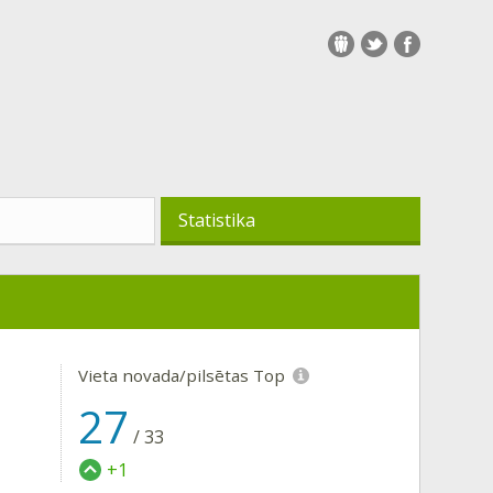
Statistika
Vieta novada/pilsētas Top
27
/
33
+1