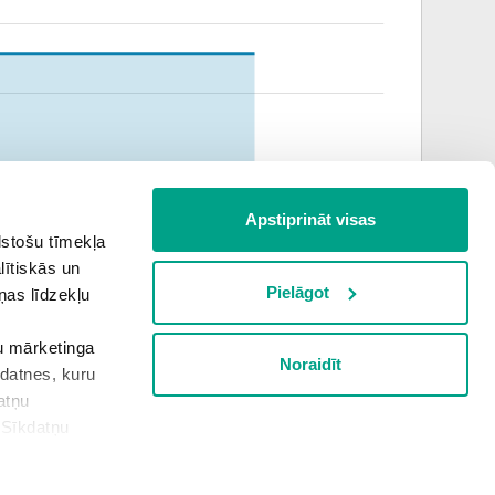
Apstiprināt visas
lstošu tīmekļa
jūlijs
augusts
lītiskās un
Pielāgot
ņas līdzekļu
šu mārketinga
Noraidīt
Informācija apkopota plkst.
2:32
kdatnes, kuru
atņu
“Sīkdatņu