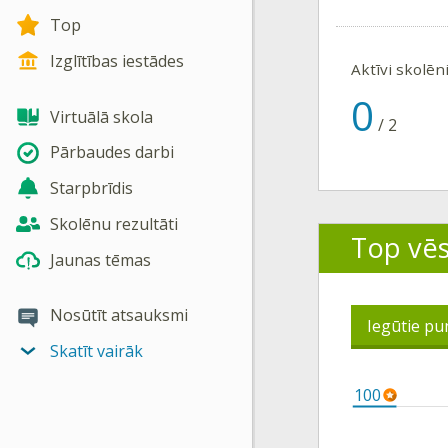
Top
Izglītības iestādes
Aktīvi skolēn
0
Virtuālā skola
/
2
Pārbaudes darbi
Starpbrīdis
Skolēnu rezultāti
Top vē
Jaunas tēmas
Nosūtīt atsauksmi
Iegūtie pu
Skatīt vairāk
100