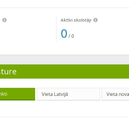
i
Aktīvi skolotāji
0
/
0
sture
nkti
Vieta Latvijā
Vieta nova