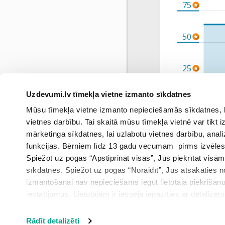
75
50
25
Uzdevumi.lv tīmekļa vietne izmanto sīkdatnes
0
Mūsu tīmekļa vietne izmanto nepieciešamās sīkdatnes, kas
mart
vietnes darbību. Tai skaitā mūsu tīmekļa vietnē var tikt
mārketinga sīkdatnes, lai uzlabotu vietnes darbību, anal
funkcijas. Bērniem līdz 13 gadu vecumam pirms izvēles v
Spiežot uz pogas “Apstiprināt visas”, Jūs piekrītat visā
sīkdatnes. Spiežot uz pogas “Noraidīt”, Jūs atsakāties
izmantošanai nav nepieciešams iegūt lietotāja piekrišanu
iestatījumus. Lietotājam ir iespēja iepazīties ar detalizēt
iestatījumi”.
Rādīt detalizēti