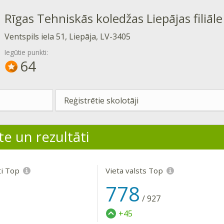
Rīgas Tehniskās koledžas Liepājas filiāle
Ventspils iela 51, Liepāja, LV-3405
Iegūtie punkti:
64
Reģistrētie skolotāji
te un rezultāti
ti Top
Vieta valsts Top
778
/
927
+45