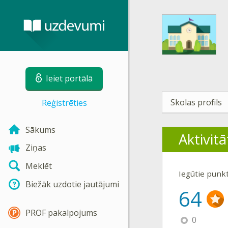
Ieiet portālā
Skolas profils
Reģistrēties
Sākums
Aktivitā
Ziņas
Meklēt
Iegūtie punk
Biežāk uzdotie jautājumi
64
PROF pakalpojums
0