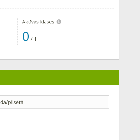
Aktīvas klases
0
/
1
dā/pilsētā