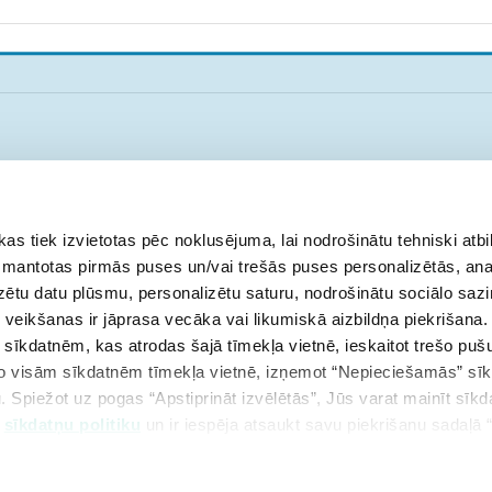
 tiek izvietotas pēc noklusējuma, lai nodrošinātu tehniski atbi
s
aprīlis
maijs
jūnijs
 izmantotas pirmās puses un/vai trešās puses personalizētās, ana
izētu datu plūsmu, personalizētu saturu, nodrošinātu sociālo sazi
eikšanas ir jāprasa vecāka vai likumiskā aizbildņa piekrišana.
m sīkdatnēm, kas atrodas šajā tīmekļa vietnē, ieskaitot trešo pu
 no visām sīkdatnēm tīmekļa vietnē, izņemot “Nepieciešamās” sī
. Spiežot uz pogas “Apstiprināt izvēlētās”, Jūs varat mainīt sīkd
u
sīkdatņu politiku
un ir iespēja atsaukt savu piekrišanu sadaļā 