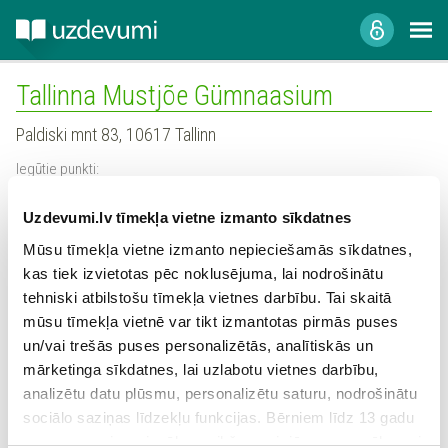
Tallinna Mustjõe Gümnaasium
Paldiski mnt 83, 10617 Tallinn
Iegūtie punkti:
0
Uzdevumi.lv tīmekļa vietne izmanto sīkdatnes
Mūsu tīmekļa vietne izmanto nepieciešamās sīkdatnes,
Skolas profils
kas tiek izvietotas pēc noklusējuma, lai nodrošinātu
Reģistrētie skolotāji
tehniski atbilstošu tīmekļa vietnes darbību. Tai skaitā
mūsu tīmekļa vietnē var tikt izmantotas pirmās puses
Statistika
un/vai trešās puses personalizētās, analītiskās un
mārketinga sīkdatnes, lai uzlabotu vietnes darbību,
analizētu datu plūsmu, personalizētu saturu, nodrošinātu
Šajā skolā šobrīd nav reģistrējies neviens
sociālo saziņas līdzekļu funkcijas. Bērniem līdz 13 gadu
skolotājs
vecumam pirms izvēles veikšanas ir jāprasa vecāka vai