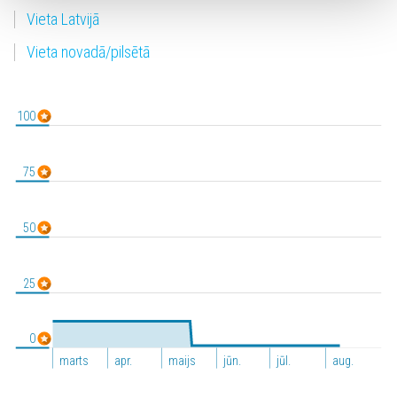
Vieta Latvijā
Vieta novadā/pilsētā
100
75
50
25
0
marts
apr.
maijs
jūn.
jūl.
aug.