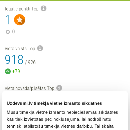
Iegūtie punkti Top
1
0
Vieta valsts Top
918
/
926
+79
Vieta novada/pilsētas Top
264
/
265
Uzdevumi.lv tīmekļa vietne izmanto sīkdatnes
+20
Mūsu tīmekļa vietne izmanto nepieciešamās sīkdatnes,
kas tiek izvietotas pēc noklusējuma, lai nodrošinātu
tehniski atbilstošu tīmekļa vietnes darbību. Tai skaitā
Aktīvi skolēni