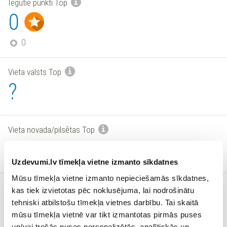
Iegūtie punkti Top
0
0
Vieta valsts Top
?
Vieta novada/pilsētas Top
?
Uzdevumi.lv tīmekļa vietne izmanto sīkdatnes
Mūsu tīmekļa vietne izmanto nepieciešamās sīkdatnes,
Aktīvi skolēni
kas tiek izvietotas pēc noklusējuma, lai nodrošinātu
0
tehniski atbilstošu tīmekļa vietnes darbību. Tai skaitā
/
0
mūsu tīmekļa vietnē var tikt izmantotas pirmās puses
un/vai trešās puses personalizētās, analītiskās un