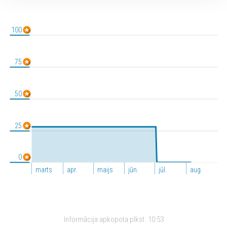
100
75
50
25
0
marts
apr.
maijs
jūn.
jūl.
aug.
Informācija apkopota plkst.
10:53