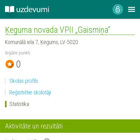
Ķeguma novada VPII „Gaismiņa”
Komunālā iela 7, Ķegums, LV-5020
Iegūtie punkti:
0
Skolas profils
Reģistrētie skolotāji
Statistika
Aktivitāte un rezultāti