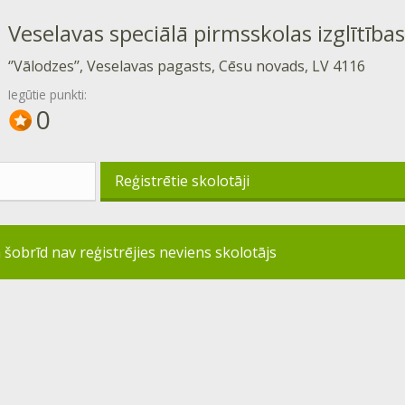
Veselavas speciālā pirmsskolas izglītība
‘’Vālodzes’’, Veselavas pagasts, Cēsu novads, LV 4116
Iegūtie punkti:
0
Reģistrētie skolotāji
 šobrīd nav reģistrējies neviens skolotājs