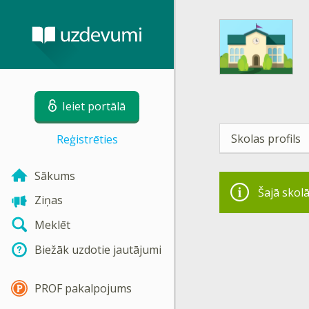
Ieiet portālā
Skolas profils
Reģistrēties
Sākums
Šajā skolā
Ziņas
Meklēt
Biežāk uzdotie jautājumi
PROF pakalpojums