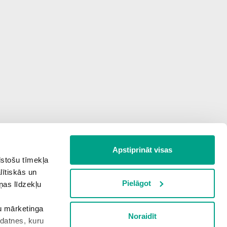
Apstiprināt visas
lstošu tīmekļa
lītiskās un
Pielāgot
ņas līdzekļu
šu mārketinga
Noraidīt
kdatnes, kuru