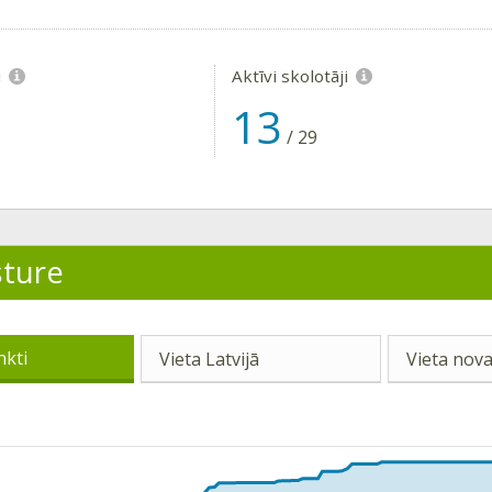
i
Aktīvi skolotāji
13
/
29
sture
nkti
Vieta Latvijā
Vieta nova