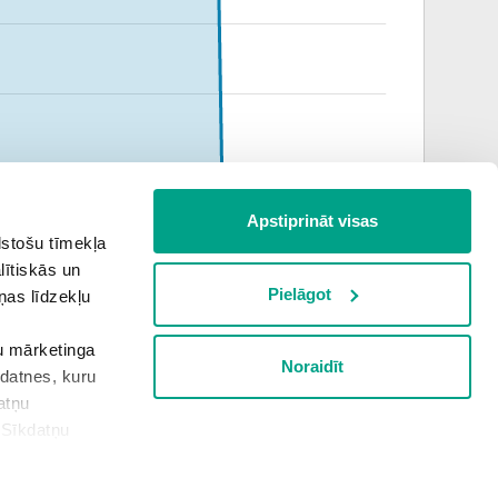
Apstiprināt visas
lstošu tīmekļa
jūlijs
augusts
lītiskās un
Pielāgot
ņas līdzekļu
šu mārketinga
Noraidīt
Informācija apkopota plkst.
18:15
kdatnes, kuru
atņu
“Sīkdatņu