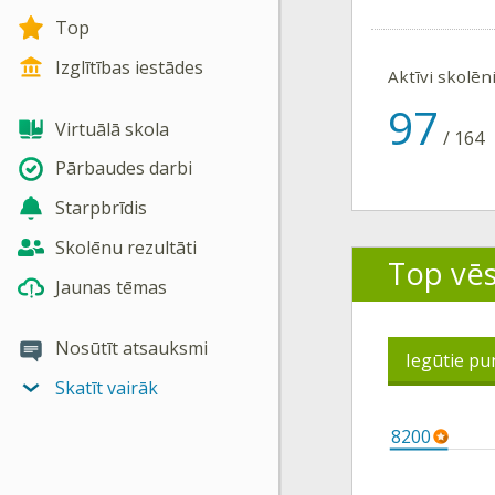
Top
Izglītības iestādes
Aktīvi skolēn
97
Virtuālā skola
/
164
Pārbaudes darbi
Starpbrīdis
Skolēnu rezultāti
Top vē
Jaunas tēmas
Nosūtīt atsauksmi
Iegūtie pu
Skatīt vairāk
8200