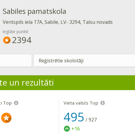
Sabiles pamatskola
Ventspils iela 17A, Sabile, LV- 3294, Talsu novads
Iegūtie punkti:
2394
Reģistrētie skolotāji
te un rezultāti
ti Top
Vieta valsts Top
495
/
927
+16