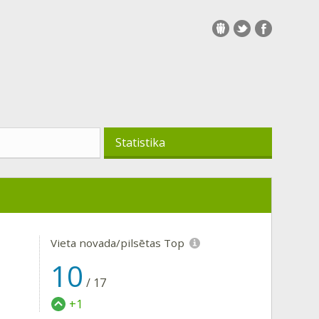
Statistika
Vieta novada/pilsētas Top
10
/
17
+1