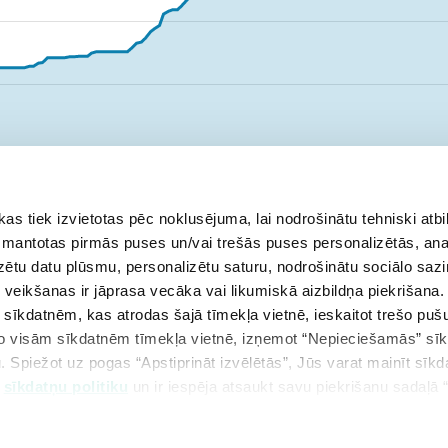
 tiek izvietotas pēc noklusējuma, lai nodrošinātu tehniski atbi
ts
aprīlis
maijs
jūnijs
 izmantotas pirmās puses un/vai trešās puses personalizētās, ana
izētu datu plūsmu, personalizētu saturu, nodrošinātu sociālo sazi
eikšanas ir jāprasa vecāka vai likumiskā aizbildņa piekrišana.
m sīkdatnēm, kas atrodas šajā tīmekļa vietnē, ieskaitot trešo pu
 no visām sīkdatnēm tīmekļa vietnē, izņemot “Nepieciešamās” sī
. Spiežot uz pogas “Apstiprināt izvēlētās”, Jūs varat mainīt sīkd
u
sīkdatņu politiku
un ir iespēja atsaukt savu piekrišanu sadaļā 