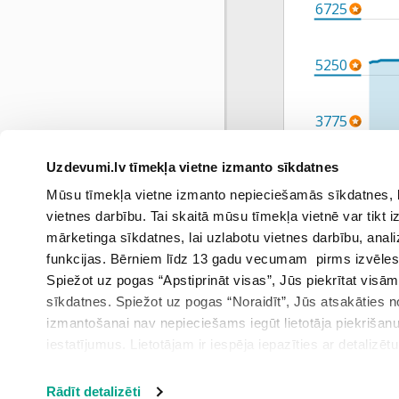
6725
5250
3775
Uzdevumi.lv tīmekļa vietne izmanto sīkdatnes
2300
Mūsu tīmekļa vietne izmanto nepieciešamās sīkdatnes, kas
mar
vietnes darbību. Tai skaitā mūsu tīmekļa vietnē var tikt
mārketinga sīkdatnes, lai uzlabotu vietnes darbību, anal
funkcijas. Bērniem līdz 13 gadu vecumam pirms izvēles v
Spiežot uz pogas “Apstiprināt visas”, Jūs piekrītat visā
sīkdatnes. Spiežot uz pogas “Noraidīt”, Jūs atsakāties
izmantošanai nav nepieciešams iegūt lietotāja piekrišanu
iestatījumus. Lietotājam ir iespēja iepazīties ar detalizēt
iestatījumi”.
Rādīt detalizēti