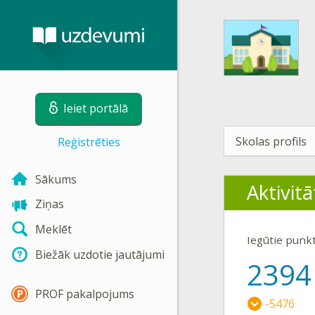
Ieiet portālā
Skolas profils
Reģistrēties
Sākums
Aktivitā
Ziņas
Meklēt
Iegūtie punk
Biežāk uzdotie jautājumi
2394
PROF pakalpojums
-5476