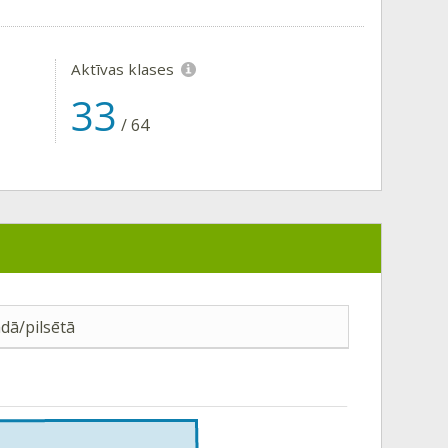
Aktīvas klases
33
/
64
dā/pilsētā