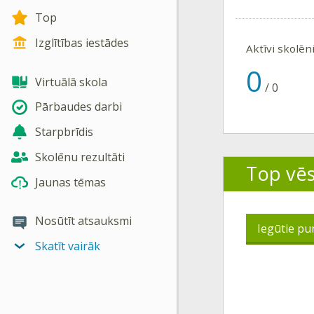
Top
Izglītības iestādes
Aktīvi skolēn
0
Virtuālā skola
/
0
Pārbaudes darbi
Starpbrīdis
Skolēnu rezultāti
Top vē
Jaunas tēmas
Nosūtīt atsauksmi
Iegūtie pu
Skatīt vairāk