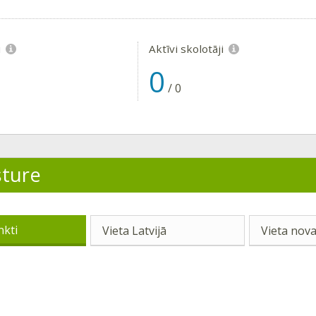
i
Aktīvi skolotāji
0
/
0
sture
nkti
Vieta Latvijā
Vieta nova