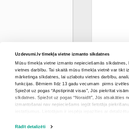
Uzdevumi.lv tīmekļa vietne izmanto sīkdatnes
0
Mūsu tīmekļa vietne izmanto nepieciešamās sīkdatnes, kas
marts
vietnes darbību. Tai skaitā mūsu tīmekļa vietnē var tikt
mārketinga sīkdatnes, lai uzlabotu vietnes darbību, anal
funkcijas. Bērniem līdz 13 gadu vecumam pirms izvēles v
Spiežot uz pogas “Apstiprināt visas”, Jūs piekrītat visā
sīkdatnes. Spiežot uz pogas “Noraidīt”, Jūs atsakāties
izmantošanai nav nepieciešams iegūt lietotāja piekrišanu
iestatījumus. Lietotājam ir iespēja iepazīties ar detalizēt
iestatījumi”.
Rādīt detalizēti