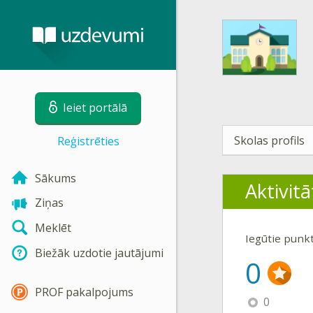
Ieiet portālā
Skolas profils
Reģistrēties
Sākums
Aktivitā
Ziņas
Meklēt
Iegūtie punk
Biežāk uzdotie jautājumi
0
PROF pakalpojums
0