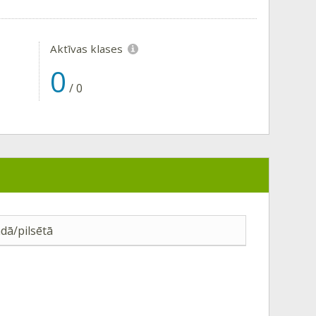
Aktīvas klases
0
/
0
dā/pilsētā