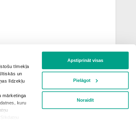
Apstiprināt visas
lstošu tīmekļa
jūlijs
augusts
lītiskās un
Pielāgot
ņas līdzekļu
šu mārketinga
Noraidīt
Informācija apkopota plkst.
5:53
kdatnes, kuru
atņu
“Sīkdatņu