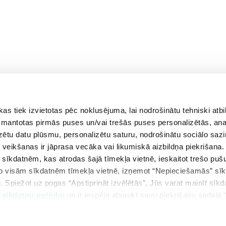
 tiek izvietotas pēc noklusējuma, lai nodrošinātu tehniski atbi
aprīlis
maijs
jūnijs
 izmantotas pirmās puses un/vai trešās puses personalizētās, ana
izētu datu plūsmu, personalizētu saturu, nodrošinātu sociālo sazi
eikšanas ir jāprasa vecāka vai likumiskā aizbildņa piekrišana.
m sīkdatnēm, kas atrodas šajā tīmekļa vietnē, ieskaitot trešo pu
 no visām sīkdatnēm tīmekļa vietnē, izņemot “Nepieciešamās” sī
. Spiežot uz pogas “Apstiprināt izvēlētās”, Jūs varat mainīt sīkd
u
sīkdatņu politiku
un ir iespēja atsaukt savu piekrišanu sadaļā 