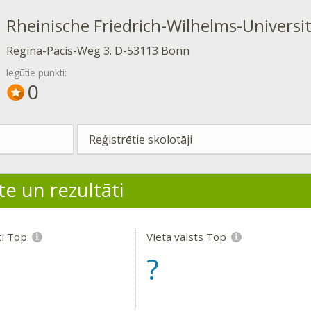
Rheinische Friedrich-Wilhelms-Universi
Regina-Pacis-Weg 3. D-53113 Bonn
Iegūtie punkti:
0
Reģistrētie skolotāji
te un rezultāti
ti Top
Vieta valsts Top
?