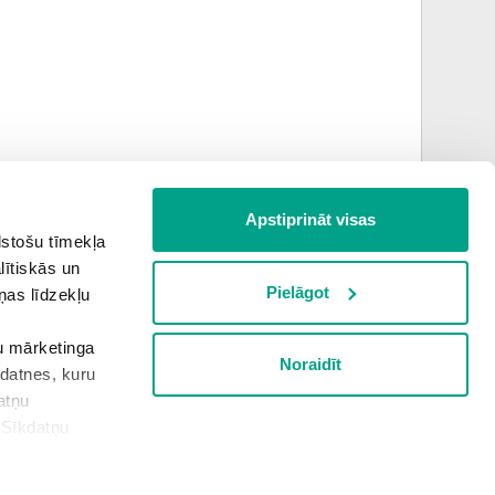
Apstiprināt visas
lstošu tīmekļa
jūlijs
augusts
lītiskās un
Pielāgot
ņas līdzekļu
šu mārketinga
Noraidīt
Informācija apkopota plkst.
21:04
kdatnes, kuru
atņu
“Sīkdatņu