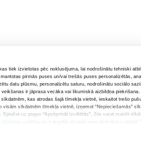
 tiek izvietotas pēc noklusējuma, lai nodrošinātu tehniski atbi
aprīlis
maijs
jūnijs
 izmantotas pirmās puses un/vai trešās puses personalizētās, ana
izētu datu plūsmu, personalizētu saturu, nodrošinātu sociālo sazi
eikšanas ir jāprasa vecāka vai likumiskā aizbildņa piekrišana.
m sīkdatnēm, kas atrodas šajā tīmekļa vietnē, ieskaitot trešo pu
 no visām sīkdatnēm tīmekļa vietnē, izņemot “Nepieciešamās” sī
. Spiežot uz pogas “Apstiprināt izvēlētās”, Jūs varat mainīt sīkd
u
sīkdatņu politiku
un ir iespēja atsaukt savu piekrišanu sadaļā 