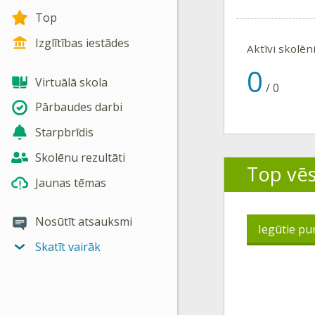
Top
Izglītības iestādes
Aktīvi skolēn
0
Virtuālā skola
/
0
Pārbaudes darbi
Starpbrīdis
Skolēnu rezultāti
Top vē
Jaunas tēmas
Nosūtīt atsauksmi
Iegūtie pu
Skatīt vairāk