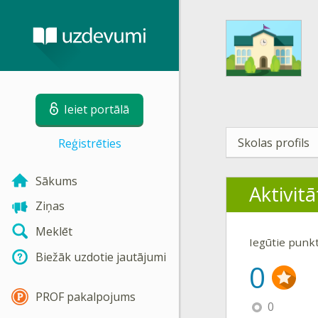
Ieiet portālā
Skolas profils
Reģistrēties
Sākums
Aktivitā
Ziņas
Meklēt
Iegūtie punk
Biežāk uzdotie jautājumi
0
PROF pakalpojums
0