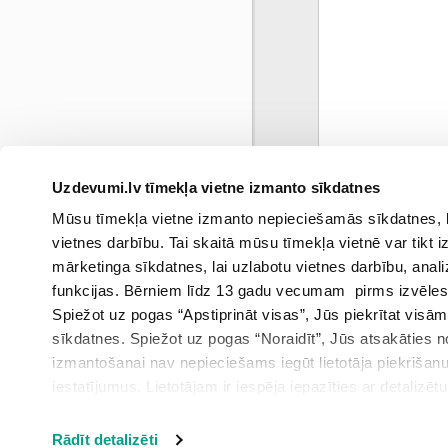
Uzdevumi.lv tīmekļa vietne izmanto sīkdatnes
0
Mūsu tīmekļa vietne izmanto nepieciešamās sīkdatnes, kas
marts
vietnes darbību. Tai skaitā mūsu tīmekļa vietnē var tikt
mārketinga sīkdatnes, lai uzlabotu vietnes darbību, anal
funkcijas. Bērniem līdz 13 gadu vecumam pirms izvēles v
Spiežot uz pogas “Apstiprināt visas”, Jūs piekrītat visā
sīkdatnes. Spiežot uz pogas “Noraidīt”, Jūs atsakāties
izmantošanai nav nepieciešams iegūt lietotāja piekrišanu
iestatījumus. Lietotājam ir iespēja iepazīties ar detalizēt
iestatījumi”.
Rādīt detalizēti