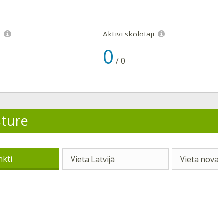
i
Aktīvi skolotāji
0
/
0
sture
nkti
Vieta Latvijā
Vieta nova