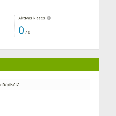
Aktīvas klases
0
/
0
dā/pilsētā