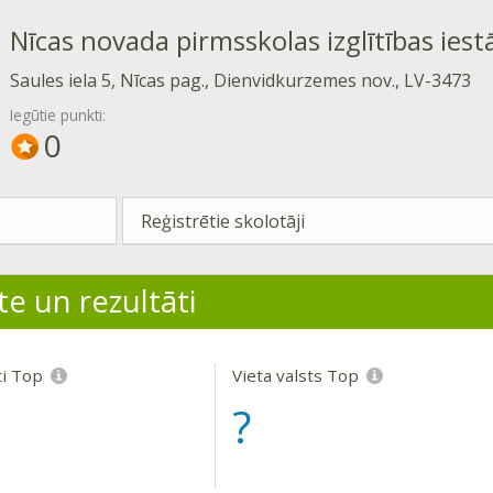
Nīcas novada pirmsskolas izglītības iest
Saules iela 5, Nīcas pag., Dienvidkurzemes nov., LV-3473
Iegūtie punkti:
0
Reģistrētie skolotāji
te un rezultāti
ti Top
Vieta valsts Top
?