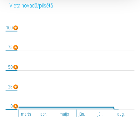
Vieta novadā/pilsētā
100
75
50
25
0
marts
apr.
maijs
jūn.
jūl.
aug.