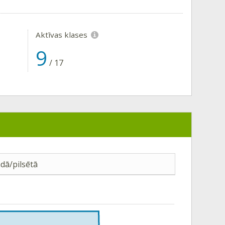
Aktīvas klases
9
/
17
dā/pilsētā