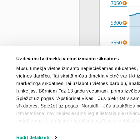
7050
5300
3550
Uzdevumi.lv tīmekļa vietne izmanto sīkdatnes
1800
Mūsu tīmekļa vietne izmanto nepieciešamās sīkdatnes, kas
mar
vietnes darbību. Tai skaitā mūsu tīmekļa vietnē var tikt
mārketinga sīkdatnes, lai uzlabotu vietnes darbību, anal
funkcijas. Bērniem līdz 13 gadu vecumam pirms izvēles v
Spiežot uz pogas “Apstiprināt visas”, Jūs piekrītat visā
sīkdatnes. Spiežot uz pogas “Noraidīt”, Jūs atsakāties
izmantošanai nav nepieciešams iegūt lietotāja piekrišanu
iestatījumus. Lietotājam ir iespēja iepazīties ar detalizēt
iestatījumi”.
Rādīt detalizēti