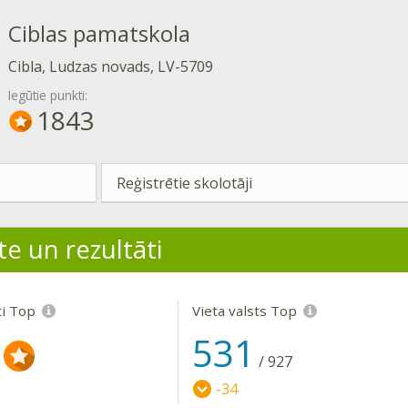
Ciblas pamatskola
Cibla, Ludzas novads, LV-5709
Iegūtie punkti:
1843
Reģistrētie skolotāji
te un rezultāti
ti Top
Vieta valsts Top
531
/
927
-34