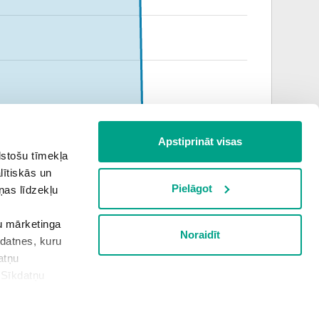
Apstiprināt visas
lstošu tīmekļa
jūlijs
augusts
lītiskās un
Pielāgot
ņas līdzekļu
šu mārketinga
Noraidīt
Informācija apkopota plkst.
6:56
kdatnes, kuru
atņu
“Sīkdatņu