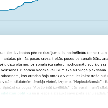
 tiek izvietotas pēc noklusējuma, lai nodrošinātu tehniski atbi
ts
aprīlis
maijs
jūnijs
 izmantotas pirmās puses un/vai trešās puses personalizētās, ana
izētu datu plūsmu, personalizētu saturu, nodrošinātu sociālo sazi
eikšanas ir jāprasa vecāka vai likumiskā aizbildņa piekrišana.
m sīkdatnēm, kas atrodas šajā tīmekļa vietnē, ieskaitot trešo pu
 no visām sīkdatnēm tīmekļa vietnē, izņemot “Nepieciešamās” sī
. Spiežot uz pogas “Apstiprināt izvēlētās”, Jūs varat mainīt sīkd
u
sīkdatņu politiku
un ir iespēja atsaukt savu piekrišanu sadaļā 