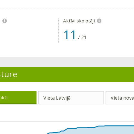
i
Aktīvi skolotāji
11
/
21
sture
nkti
Vieta Latvijā
Vieta nova