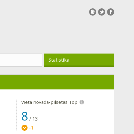
Statistika
Vieta novada/pilsētas Top
8
/
13
-1