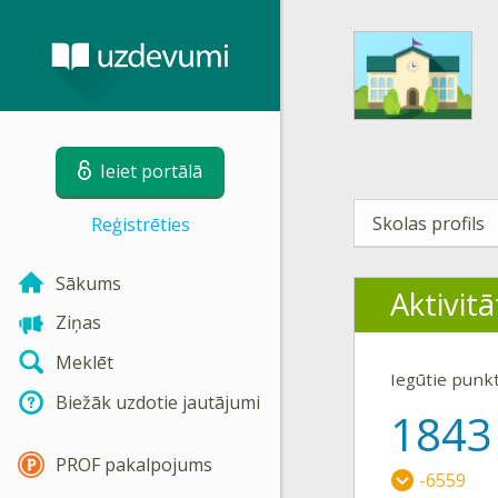
Ieiet portālā
Skolas profils
Reģistrēties
Sākums
Aktivitā
Ziņas
Meklēt
Iegūtie punk
Biežāk uzdotie jautājumi
1843
PROF pakalpojums
-6559