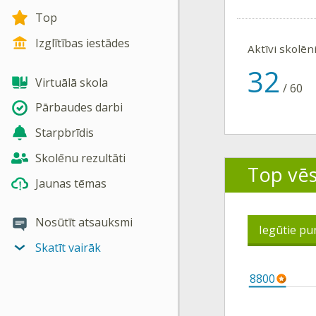
Top
Izglītības iestādes
Aktīvi skolēn
32
Virtuālā skola
/
60
Pārbaudes darbi
Starpbrīdis
Skolēnu rezultāti
Top vē
Jaunas tēmas
Nosūtīt atsauksmi
Iegūtie pu
Skatīt vairāk
8800