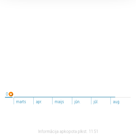
0
marts
apr.
maijs
jūn.
jūl.
aug.
Informācija apkopota plkst.
11:51