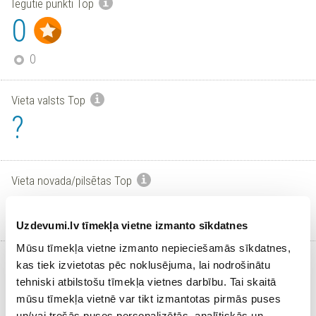
Iegūtie punkti Top
0
0
Vieta valsts Top
?
Vieta novada/pilsētas Top
?
Uzdevumi.lv tīmekļa vietne izmanto sīkdatnes
Mūsu tīmekļa vietne izmanto nepieciešamās sīkdatnes,
Aktīvi skolēni
kas tiek izvietotas pēc noklusējuma, lai nodrošinātu
0
tehniski atbilstošu tīmekļa vietnes darbību. Tai skaitā
/
1
mūsu tīmekļa vietnē var tikt izmantotas pirmās puses
un/vai trešās puses personalizētās, analītiskās un