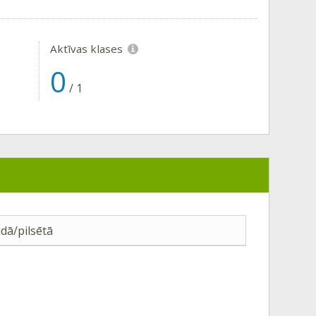
Aktīvas klases
0
/
1
dā/pilsētā