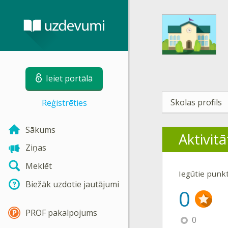
Ieiet portālā
Skolas profils
Reģistrēties
Sākums
Aktivitā
Ziņas
Meklēt
Iegūtie punk
Biežāk uzdotie jautājumi
0
PROF pakalpojums
0