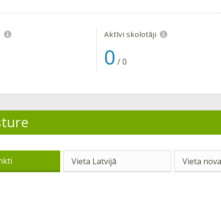
i
Aktīvi skolotāji
0
/
0
sture
nkti
Vieta Latvijā
Vieta nova