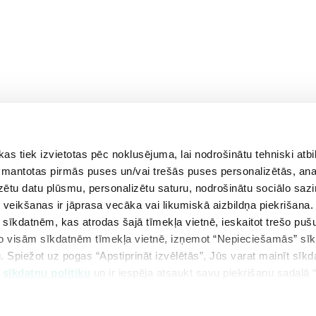
 tiek izvietotas pēc noklusējuma, lai nodrošinātu tehniski atbi
aprīlis
maijs
jūnijs
 izmantotas pirmās puses un/vai trešās puses personalizētās, ana
izētu datu plūsmu, personalizētu saturu, nodrošinātu sociālo sazi
eikšanas ir jāprasa vecāka vai likumiskā aizbildņa piekrišana.
m sīkdatnēm, kas atrodas šajā tīmekļa vietnē, ieskaitot trešo pu
 no visām sīkdatnēm tīmekļa vietnē, izņemot “Nepieciešamās” sī
. Spiežot uz pogas “Apstiprināt izvēlētās”, Jūs varat mainīt sīkd
u
sīkdatņu politiku
un ir iespēja atsaukt savu piekrišanu sadaļā 