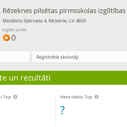
Rēzeknes pilsētas pirmsskolas izglītības
Metālistu šķērsiela 4, Rēzekne, LV-4600
Iegūtie punkti:
0
Reģistrētie skolotāji
te un rezultāti
ti Top
Vieta valsts Top
?