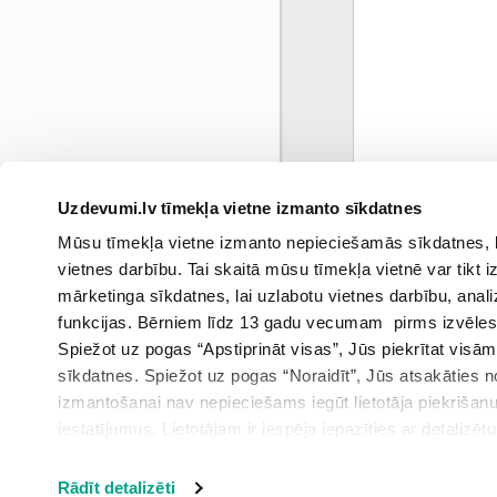
Uzdevumi.lv tīmekļa vietne izmanto sīkdatnes
0
Mūsu tīmekļa vietne izmanto nepieciešamās sīkdatnes, kas
marts
vietnes darbību. Tai skaitā mūsu tīmekļa vietnē var tikt
mārketinga sīkdatnes, lai uzlabotu vietnes darbību, anal
funkcijas. Bērniem līdz 13 gadu vecumam pirms izvēles v
Spiežot uz pogas “Apstiprināt visas”, Jūs piekrītat visā
sīkdatnes. Spiežot uz pogas “Noraidīt”, Jūs atsakāties
izmantošanai nav nepieciešams iegūt lietotāja piekrišanu
iestatījumus. Lietotājam ir iespēja iepazīties ar detalizēt
iestatījumi”.
Rādīt detalizēti