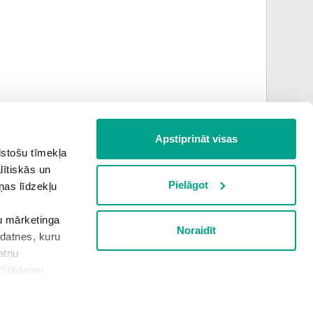
Apstiprināt visas
lstošu tīmekļa
jūlijs
augusts
lītiskās un
Pielāgot
ņas līdzekļu
šu mārketinga
Noraidīt
Informācija apkopota plkst.
1:19
kdatnes, kuru
atņu
“Sīkdatņu