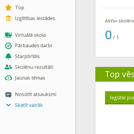
Top
Izglītības iestādes
Aktīvi skolēn
0
Virtuālā skola
/
1
Pārbaudes darbi
Starpbrīdis
Skolēnu rezultāti
Top vē
Jaunas tēmas
Nosūtīt atsauksmi
Iegūtie pu
Skatīt vairāk