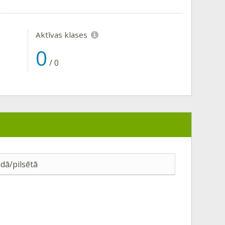
Aktīvas klases
0
/
0
dā/pilsētā