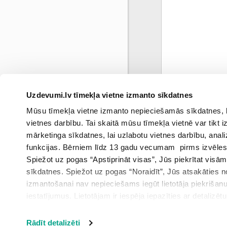
Uzdevumi.lv tīmekļa vietne izmanto sīkdatnes
0
Mūsu tīmekļa vietne izmanto nepieciešamās sīkdatnes, kas
marts
vietnes darbību. Tai skaitā mūsu tīmekļa vietnē var tikt
mārketinga sīkdatnes, lai uzlabotu vietnes darbību, anal
funkcijas. Bērniem līdz 13 gadu vecumam pirms izvēles v
Spiežot uz pogas “Apstiprināt visas”, Jūs piekrītat visā
sīkdatnes. Spiežot uz pogas “Noraidīt”, Jūs atsakāties
izmantošanai nav nepieciešams iegūt lietotāja piekrišanu
iestatījumus. Lietotājam ir iespēja iepazīties ar detalizēt
iestatījumi”.
Rādīt detalizēti