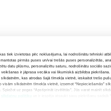
 tiek izvietotas pēc noklusējuma, lai nodrošinātu tehniski atbi
aprīlis
maijs
jūnijs
 izmantotas pirmās puses un/vai trešās puses personalizētās, ana
izētu datu plūsmu, personalizētu saturu, nodrošinātu sociālo sazi
eikšanas ir jāprasa vecāka vai likumiskā aizbildņa piekrišana.
m sīkdatnēm, kas atrodas šajā tīmekļa vietnē, ieskaitot trešo pu
 no visām sīkdatnēm tīmekļa vietnē, izņemot “Nepieciešamās” sī
. Spiežot uz pogas “Apstiprināt izvēlētās”, Jūs varat mainīt sīkd
u
sīkdatņu politiku
un ir iespēja atsaukt savu piekrišanu sadaļā 