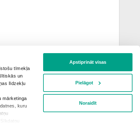
Apstiprināt visas
lstošu tīmekļa
jūlijs
augusts
lītiskās un
Pielāgot
ņas līdzekļu
šu mārketinga
Noraidīt
Informācija apkopota plkst.
4:08
kdatnes, kuru
atņu
“Sīkdatņu