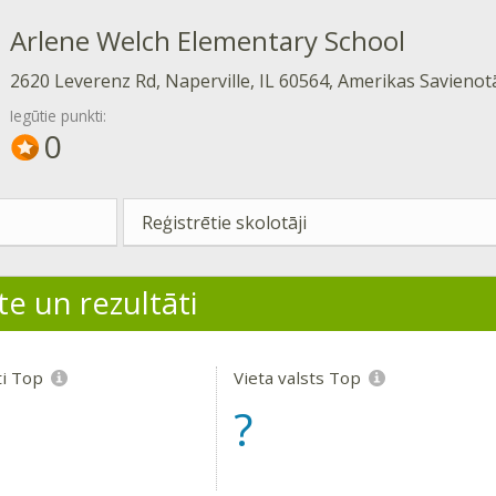
Arlene Welch Elementary School
2620 Leverenz Rd, Naperville, IL 60564, Amerikas Savienotā
Iegūtie punkti:
0
Reģistrētie skolotāji
te un rezultāti
ti Top
Vieta valsts Top
?