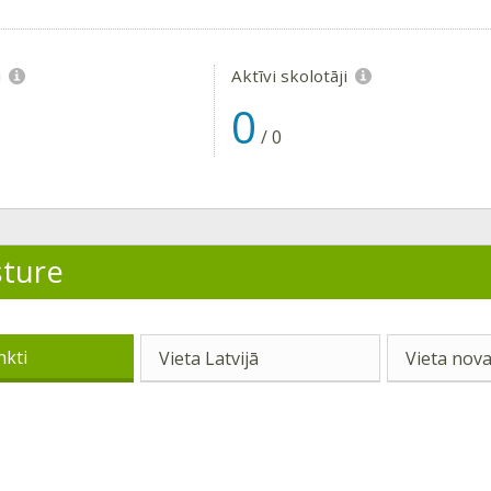
i
Aktīvi skolotāji
0
/
0
sture
nkti
Vieta Latvijā
Vieta nova