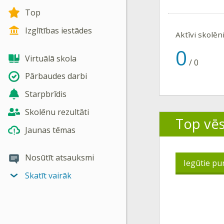
Top
Izglītības iestādes
Aktīvi skolēn
0
Virtuālā skola
/
0
Pārbaudes darbi
Starpbrīdis
Skolēnu rezultāti
Top vē
Jaunas tēmas
Nosūtīt atsauksmi
Iegūtie pu
Skatīt vairāk