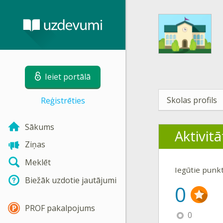
Ieiet portālā
Skolas profils
Reģistrēties
Sākums
Aktivitā
Ziņas
Meklēt
Iegūtie punk
Biežāk uzdotie jautājumi
0
PROF pakalpojums
0