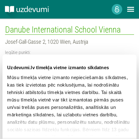
Danube International School Vienna
Josef-Gall-Gasse 2, 1020 Wien, Austrija
Iegūtie punkti:
0
Uzdevumi.lv tīmekļa vietne izmanto sīkdatnes
Mūsu tīmekļa vietne izmanto nepieciešamās sīkdatnes,
Skolas profils
kas tiek izvietotas pēc noklusējuma, lai nodrošinātu
Reģistrētie skolotāji
tehniski atbilstošu tīmekļa vietnes darbību. Tai skaitā
mūsu tīmekļa vietnē var tikt izmantotas pirmās puses
Statistika
un/vai trešās puses personalizētās, analītiskās un
mārketinga sīkdatnes, lai uzlabotu vietnes darbību,
analizētu datu plūsmu, personalizētu saturu, nodrošinātu
Šajā skolā šobrīd nav reģistrējies neviens
sociālo saziņas līdzekļu funkcijas. Bērniem līdz 13 gadu
skolotājs
vecumam pirms izvēles veikšanas ir jāprasa vecāka vai