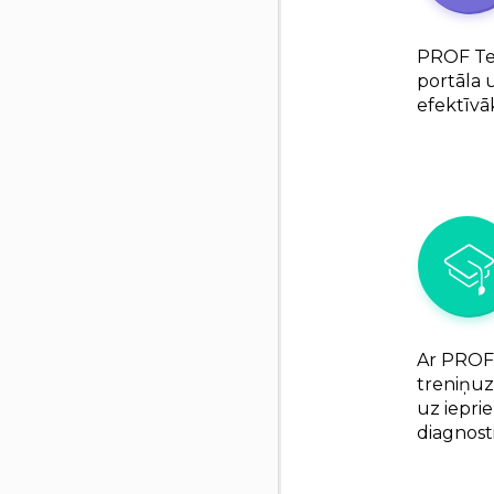
PROF Tev
portāla 
efektīvā
Ar PROF 
treniņuz
uz iepr
diagnost