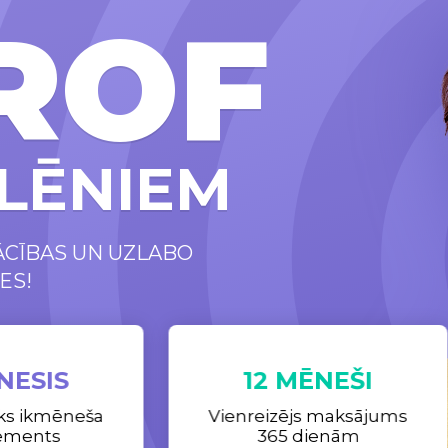
ROF
LĒNIEM
ĀCĪBAS UN UZLABO
ES!
NESIS
12 MĒNEŠI
ks ikmēneša
Vienreizējs maksājums
ements
365 dienām