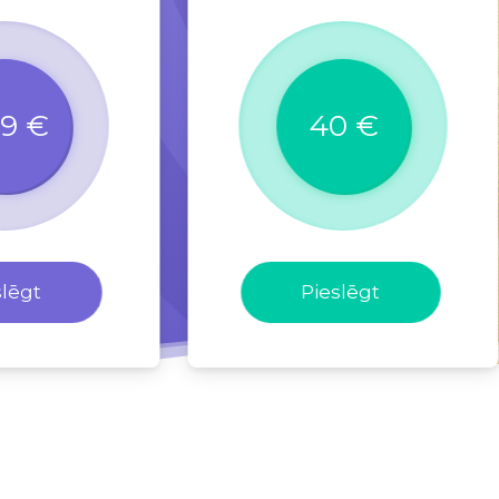
99 €
40 €
slēgt
Pieslēgt