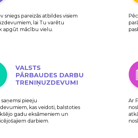
 sniegs pareizās atbildes visiem
Pēc
uzdevumiem, lai Tu varētu
parā
k apgūt mācību vielu.
pask
VALSTS
PĀRBAUDES DARBU
TRENIŅUZDEVUMI
saņemsi pieeju
Ar 
devumiem, kas veidoti, balstoties
nos
iekšējo gadu eksāmeniem un
atk
icējošajiem darbiem.
nos