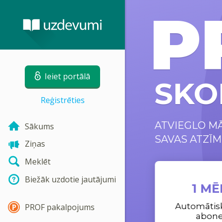
P
Ieiet portālā
SKO
Reģistrēties
ATVIEGLO M
Sākums
SAVAS ATZĪM
Ziņas
Meklēt
Biežāk uzdotie jautājumi
1 MĒ
Automātis
PROF pakalpojums
abon