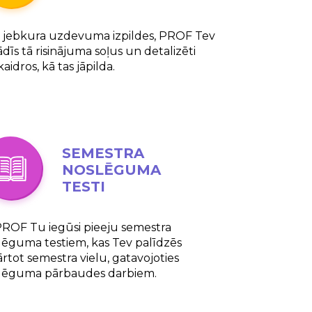
 jebkura uzdevuma izpildes, PROF Tev
dīs tā risinājuma soļus un detalizēti
aidros, kā tas jāpilda.
SEMESTRA
NOSLĒGUMA
TESTI
PROF Tu iegūsi pieeju semestra
lēguma testiem, kas Tev palīdzēs
ārtot semestra vielu, gatavojoties
lēguma pārbaudes darbiem.