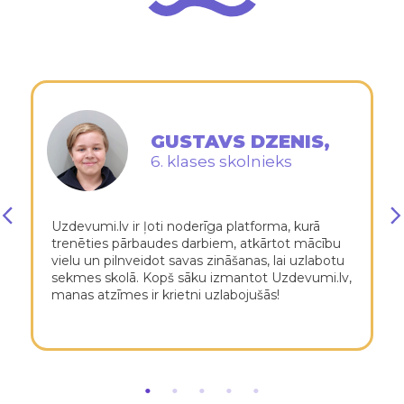
GUSTAVS DZENIS,
6. klases skolnieks
Uzdevumi.lv ir ļoti noderīga platforma, kurā
trenēties pārbaudes darbiem, atkārtot mācību
vielu un pilnveidot savas zināšanas, lai uzlabotu
sekmes skolā. Kopš sāku izmantot Uzdevumi.lv,
manas atzīmes ir krietni uzlabojušās!