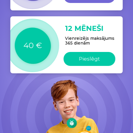
12 MĒNEŠI
Vienreizējs maksājums
365 dienām
40 €
Pieslēgt