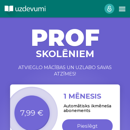
PROF
SKOLĒNIEM
ATVIEGLO MĀCĪBAS UN UZLABO SAVAS
ATZĪMES!
1 MĒNESIS
Automātisks ikmēneša
abonements
7,99 €
Pieslēgt