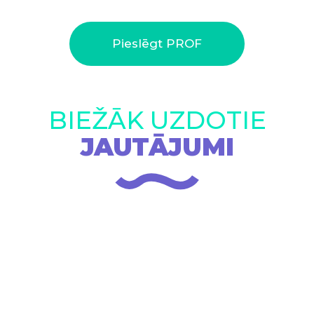
Pieslēgt PROF
BIEŽĀK UZDOTIE
JAUTĀJUMI
Kādi ir PROF apmaksas veidi?
Vai Uzdevumi.lv ir pieejams par brīvu?