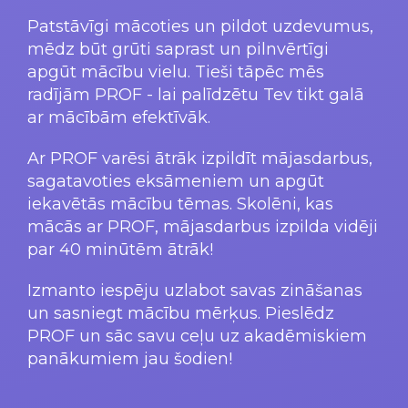
Patstāvīgi mācoties un pildot uzdevumus,
mēdz būt grūti saprast un pilnvērtīgi
apgūt mācību vielu. Tieši tāpēc mēs
radījām PROF - lai palīdzētu Tev tikt galā
ar mācībām efektīvāk.
Ar PROF varēsi ātrāk izpildīt mājasdarbus,
sagatavoties eksāmeniem un apgūt
iekavētās mācību tēmas. Skolēni, kas
mācās ar PROF, mājasdarbus izpilda vidēji
par 40 minūtēm ātrāk!
Izmanto iespēju uzlabot savas zināšanas
un sasniegt mācību mērķus. Pieslēdz
PROF un sāc savu ceļu uz akadēmiskiem
panākumiem jau šodien!