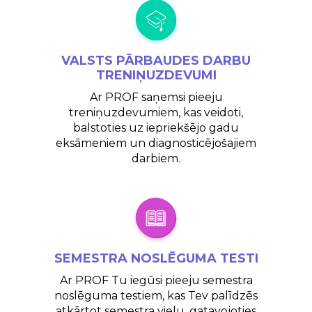
VALSTS
PĀRBAUDES DARBU
TRENIŅUZDEVUMI
Ar PROF saņemsi pieeju
treniņuzdevumiem, kas veidoti,
balstoties uz iepriekšējo gadu
eksāmeniem un diagnosticējošajiem
darbiem.
SEMESTRA NOSLĒGUMA
TESTI
Ar PROF Tu iegūsi pieeju semestra
noslēguma testiem, kas Tev palīdzēs
atkārtot semestra vielu, gatavojoties