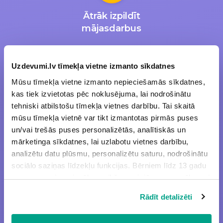
Ātrāk izpildīt
mājasdarbus
Uzdevumi.lv tīmekļa vietne izmanto sīkdatnes
Mūsu tīmekļa vietne izmanto nepieciešamās sīkdatnes,
kas tiek izvietotas pēc noklusējuma, lai nodrošinātu
Iegūt labākas
tehniski atbilstošu tīmekļa vietnes darbību. Tai skaitā
sekmes
mūsu tīmekļa vietnē var tikt izmantotas pirmās puses
un/vai trešās puses personalizētās, analītiskās un
mārketinga sīkdatnes, lai uzlabotu vietnes darbību,
analizētu datu plūsmu, personalizētu saturu, nodrošinātu
sociālo saziņas līdzekļu funkcijas. Bērniem līdz 13 gadu
vecumam pirms izvēles veikšanas ir jāprasa vecāka vai
likumiskā aizbildņa piekrišana.
Efektīvāk apgūt
Rādīt detalizēti
Spiežot uz pogas “Apstiprināt visas”, Jūs piekrītat visām
mācību vielu
sīkdatnēm, kas atrodas šajā tīmekļa vietnē, ieskaitot