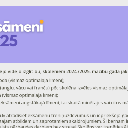
rējo vidējo izglītību, skolēniem 2024./2025. mācību gadā j
lodā (vismaz optimālajā līmenī);
(angļu, vācu vai franču) pēc skolēna izvēles vismaz optimālaj
(vismaz optimālajā līmenī);
 eksāmeni augstākajā līmenī, tai skaitā minētajos vai citos m
.lv atradīsiet eksāmenu treniņuzdevumus un iepriekšējo g
zajām atbildēm un saprotamiem skaidrojumiem. Šī bērnam ir l
alsts pārbaudes darbiem bez stresa! Skolēns var trenēties ātri