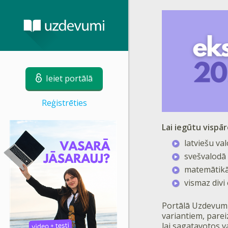
Ieiet portālā
Reģistrēties
Lai iegūtu vispā
latviešu va
svešvalodā 
matemātikā 
vismaz divi
Portālā Uzdevumi
variantiem, parei
lai sagatavotos v