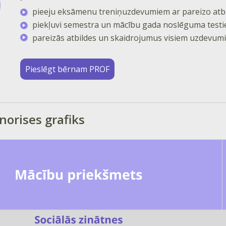
pieeju eksāmenu treniņuzdevumiem ar pareizo atbi
piekļuvi semestra un mācību gada noslēguma testi
pareizās atbildes un skaidrojumus visiem uzdevumi
Pieslēgt bērnam PROF
orises grafiks