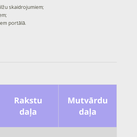
lžu skaidrojumiem;
em;
em portālā.