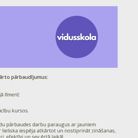
ākārto pārbaudījumus:
ā līmenī;
ācību kursos.
adu pārbaudes darbu paraugus ar jauniem
ieliska iespēja atkārtot un nostiprināt zināšanas,
, efektīvi un sev ērtā laikā!