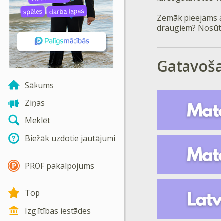
Zemāk pieejams a
draugiem? Nosūti
Gatavoš
Sākums
Ziņas
Meklēt
Biežāk uzdotie jautājumi
PROF pakalpojums
Top
Izglītības iestādes