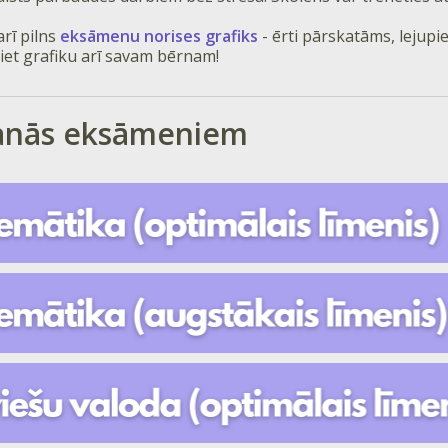
rī pilns
eksāmenu norises grafiks
- ērti pārskatāms, lejupi
et grafiku arī savam bērnam!
anās eksāmeniem